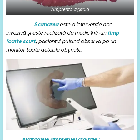
Amprentă digitală
Scanarea
este o intervenție non-
invazivă și este realizată de medic într-un
timp
foarte
scurt
,
pacientul putând
observa pe un
monitor toate detaliile obținute.
Avantajele amprentei digitale
: