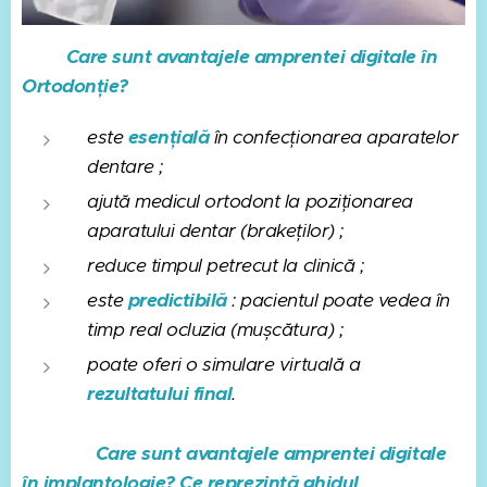
Care sunt avantajele amprentei digitale în
Ortodonție?
este
esențială
în confecționarea aparatelor
dentare
;
ajută medicul ortodont la poziționarea
aparatului dentar (brakeților)
;
reduce timpul petrecut la clinică ;
este
predictibilă
: pacientul poate vedea în
timp real ocluzia (mușcătura) ;
poate oferi o simulare virtuală a
rezultatului final
.
Care sunt avantajele amprentei digitale
în implantologie? Ce reprezintă ghidul