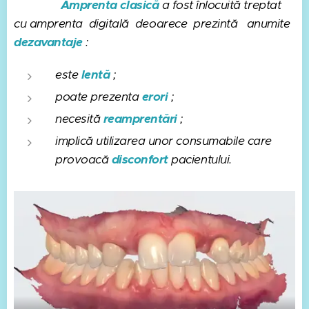
Amprenta clasică
a fost înlocuită treptat
cu amprenta digitală deoarece prezintă anumite
dezavantaje
:
este
lentă
;
poate prezenta
erori
;
necesită
reamprentări
;
implică utilizarea unor consumabile care
provoacă
disconfort
pacientului.