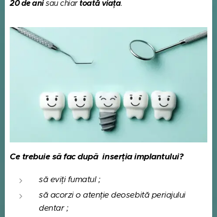
20 de ani
toată viața
sau chiar
.
Ce trebuie să fac după inserția implantului?
să eviți fumatul ;
să acorzi o atenție deosebită periajului
dentar ;