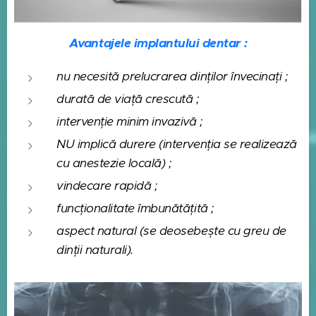
Avantajele implantului dentar :
nu necesită prelucrarea dinților învecinați ;
durată de viață crescută ;
intervenție minim invazivă ;
NU implică durere (intervenția se realizează
cu anestezie locală) ;
vindecare rapidă ;
funcționalitate îmbunătățită ;
aspect natural (se deosebește cu greu de
dinții naturali).